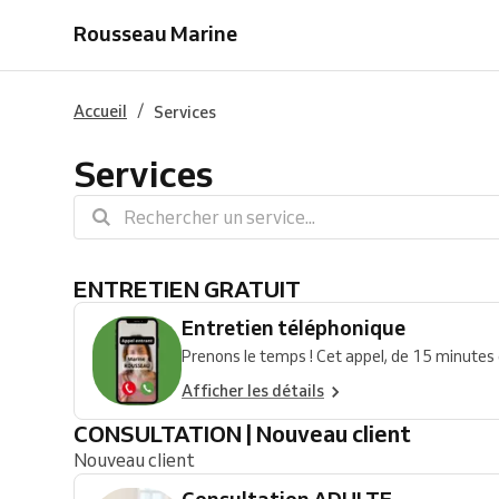
téléphonique
ADULTE
ADOLESCENT
COUPLE
COUPLE
ADULTE
ADOLESCENT
conversationnelle
:
Rousseau Marine
(13-
(13-
30min
Suivi
17
17
ADULTE
ans)
ans)
/
Accueil
Services
Services
ENTRETIEN GRATUIT
Entretien téléphonique
Prenons le temps ! Cet appel, de 15 minutes e
Afficher les détails
CONSULTATION | Nouveau client
Nouveau client