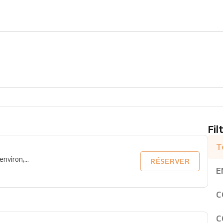
Fil
T
nviron,...
RÉSERVER
E
C
C